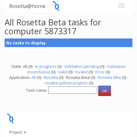
Rosetta@home
All Rosetta Beta tasks for
computer 5873317
No tasks to display
State: All (0) ·
In progress
(0) ·
Validation pending
(0) ·
Validation
inconclusive
(0) ·
Valid
(0) ·
Invalid
(0) ·
Error
(0)
Application:
All
(0) ·
Rosetta
(0) · Rosetta Beta (0) ·
Rosetta Mini
(0) ·
rosetta python projects
(0)
Task name:
Project