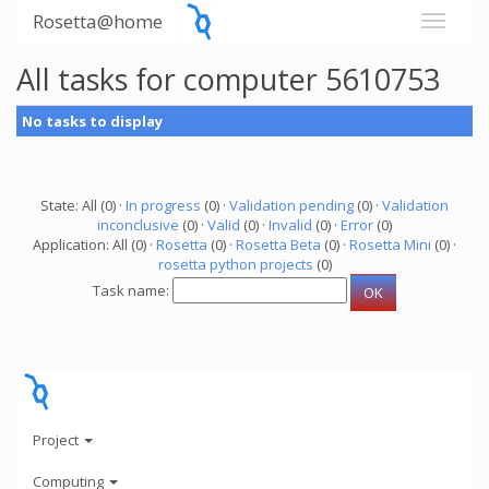
Rosetta@home
All tasks for computer 5610753
No tasks to display
State: All (0) ·
In progress
(0) ·
Validation pending
(0) ·
Validation
inconclusive
(0) ·
Valid
(0) ·
Invalid
(0) ·
Error
(0)
Application: All (0) ·
Rosetta
(0) ·
Rosetta Beta
(0) ·
Rosetta Mini
(0) ·
rosetta python projects
(0)
Task name:
Project
Computing