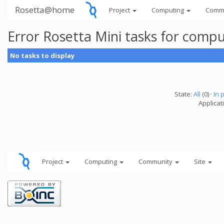
Rosetta@home
Project
Computing
Comm
Error Rosetta Mini tasks for comp
No tasks to display
State:
All
(0) ·
In 
Applicat
Project
Computing
Community
Site