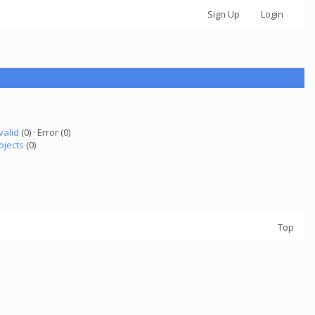
Sign Up
Login
valid
(0) · Error (0)
ojects
(0)
Top