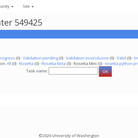
unity
Site
uter 549425
progress
(0) ·
Validation pending
(0) ·
Validation inconclusive
(0) ·
Valid
(0) ·
In
ion:
All
(0) ·
Rosetta
(0) ·
Rosetta Beta
(0) · Rosetta Mini (0) ·
rosetta python pr
Task name:
©2026 University of Washington