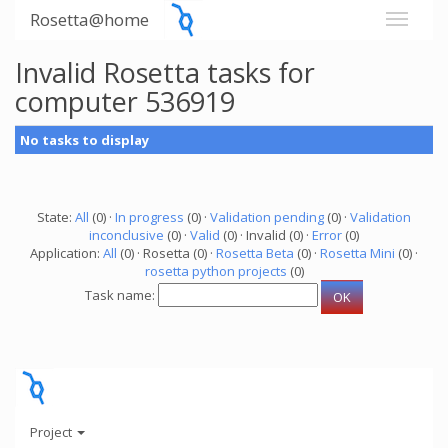
Rosetta@home
Invalid Rosetta tasks for
computer 536919
No tasks to display
State:
All
(0) ·
In progress
(0) ·
Validation pending
(0) ·
Validation
inconclusive
(0) ·
Valid
(0) · Invalid (0) ·
Error
(0)
Application:
All
(0) · Rosetta (0) ·
Rosetta Beta
(0) ·
Rosetta Mini
(0) ·
rosetta python projects
(0)
Task name:
Project