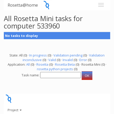
Rosetta@home
All Rosetta Mini tasks for
computer 533960
No tasks to display
State: All (0) ·
In progress
(0) ·
Validation pending
(0) ·
Validation
inconclusive
(0) ·
Valid
(0) ·
Invalid
(0) ·
Error
(0)
Application:
All
(0) ·
Rosetta
(0) ·
Rosetta Beta
(0) · Rosetta Mini (0) ·
rosetta python projects
(0)
Task name:
Project