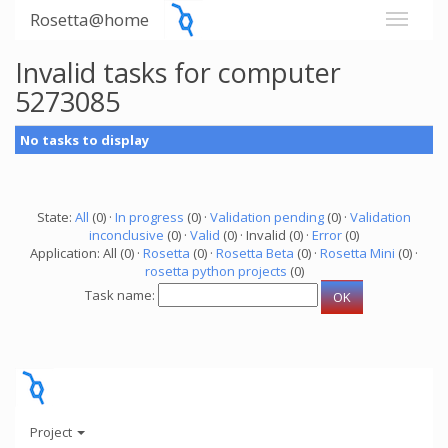
Rosetta@home
Invalid tasks for computer
5273085
No tasks to display
State:
All
(0) ·
In progress
(0) ·
Validation pending
(0) ·
Validation
inconclusive
(0) ·
Valid
(0) · Invalid (0) ·
Error
(0)
Application: All (0) ·
Rosetta
(0) ·
Rosetta Beta
(0) ·
Rosetta Mini
(0) ·
rosetta python projects
(0)
Task name:
Project