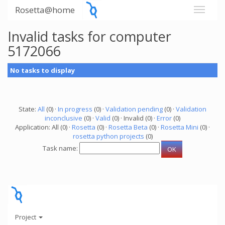
Rosetta@home
Invalid tasks for computer
5172066
No tasks to display
State:
All
(0) ·
In progress
(0) ·
Validation pending
(0) ·
Validation
inconclusive
(0) ·
Valid
(0) · Invalid (0) ·
Error
(0)
Application: All (0) ·
Rosetta
(0) ·
Rosetta Beta
(0) ·
Rosetta Mini
(0) ·
rosetta python projects
(0)
Task name:
Project