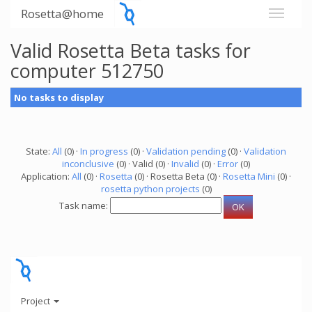
Rosetta@home
Valid Rosetta Beta tasks for
computer 512750
No tasks to display
State:
All
(0) ·
In progress
(0) ·
Validation pending
(0) ·
Validation
inconclusive
(0) · Valid (0) ·
Invalid
(0) ·
Error
(0)
Application:
All
(0) ·
Rosetta
(0) · Rosetta Beta (0) ·
Rosetta Mini
(0) ·
rosetta python projects
(0)
Task name:
Project