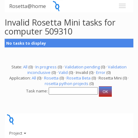
Rosetta@home
Invalid Rosetta Mini tasks for
computer 509310
No tasks to display
State:
All
(0) ·
In progress
(0) ·
Validation pending
(0) ·
Validation
inconclusive
(0) ·
Valid
(0) · Invalid (0) ·
Error
(0)
Application:
All
(0) ·
Rosetta
(0) ·
Rosetta Beta
(0) · Rosetta Mini (0) ·
rosetta python projects
(0)
Task name:
Project