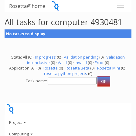
Rosetta@home
All tasks for computer 4930481
No tasks to display
State: All (0) ·
In progress
(0) ·
Validation pending
(0) ·
Validation
inconclusive
(0) ·
Valid
(0) ·
Invalid
(0) ·
Error
(0)
Application: All (0) ·
Rosetta
(0) ·
Rosetta Beta
(0) ·
Rosetta Mini
(0) ·
rosetta python projects
(0)
Task name:
Project
Computing