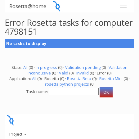
Rosetta@home
Error Rosetta tasks for computer
4798151
No tasks to display
State:
All
(0) ·
In progress
(0) ·
Validation pending
(0) ·
Validation
inconclusive
(0) ·
Valid
(0) ·
Invalid
(0) · Error (0)
Application:
All
(0) · Rosetta (0) ·
Rosetta Beta
(0) ·
Rosetta Mini
(0) ·
rosetta python projects
(0)
Task name:
Project