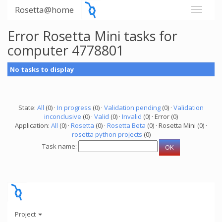
Rosetta@home
Error Rosetta Mini tasks for
computer 4778801
No tasks to display
State:
All
(0) ·
In progress
(0) ·
Validation pending
(0) ·
Validation
inconclusive
(0) ·
Valid
(0) ·
Invalid
(0) · Error (0)
Application:
All
(0) ·
Rosetta
(0) ·
Rosetta Beta
(0) · Rosetta Mini (0) ·
rosetta python projects
(0)
Task name:
Project