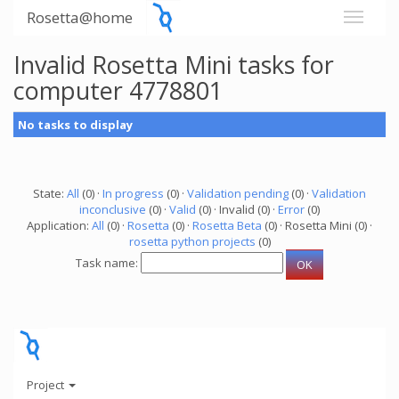
Rosetta@home
Invalid Rosetta Mini tasks for
computer 4778801
No tasks to display
State:
All
(0) ·
In progress
(0) ·
Validation pending
(0) ·
Validation
inconclusive
(0) ·
Valid
(0) · Invalid (0) ·
Error
(0)
Application:
All
(0) ·
Rosetta
(0) ·
Rosetta Beta
(0) · Rosetta Mini (0) ·
rosetta python projects
(0)
Task name:
Project