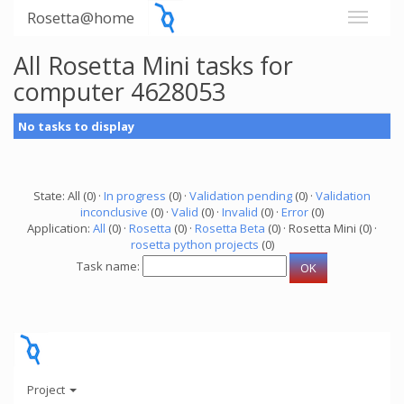
Rosetta@home
All Rosetta Mini tasks for
computer 4628053
No tasks to display
State: All (0) ·
In progress
(0) ·
Validation pending
(0) ·
Validation
inconclusive
(0) ·
Valid
(0) ·
Invalid
(0) ·
Error
(0)
Application:
All
(0) ·
Rosetta
(0) ·
Rosetta Beta
(0) · Rosetta Mini (0) ·
rosetta python projects
(0)
Task name:
Project