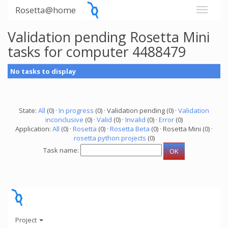
Rosetta@home
Validation pending Rosetta Mini
tasks for computer 4488479
No tasks to display
State:
All
(0) ·
In progress
(0) · Validation pending (0) ·
Validation
inconclusive
(0) ·
Valid
(0) ·
Invalid
(0) ·
Error
(0)
Application:
All
(0) ·
Rosetta
(0) ·
Rosetta Beta
(0) · Rosetta Mini (0) ·
rosetta python projects
(0)
Task name:
Project