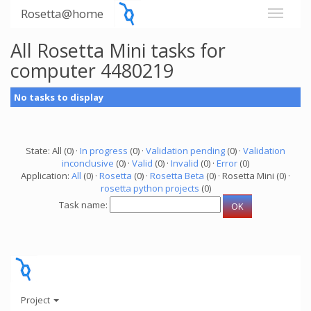
Rosetta@home
All Rosetta Mini tasks for
computer 4480219
No tasks to display
State: All (0) ·
In progress
(0) ·
Validation pending
(0) ·
Validation
inconclusive
(0) ·
Valid
(0) ·
Invalid
(0) ·
Error
(0)
Application:
All
(0) ·
Rosetta
(0) ·
Rosetta Beta
(0) · Rosetta Mini (0) ·
rosetta python projects
(0)
Task name:
Project