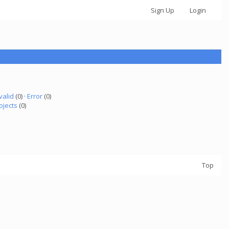
Sign Up
Login
valid
(0) ·
Error
(0)
ojects
(0)
Top