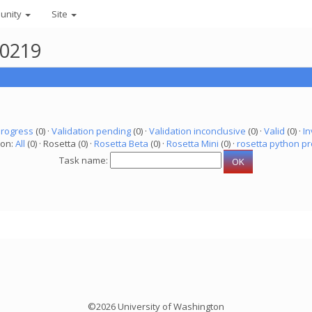
unity
Site
80219
progress
(0) ·
Validation pending
(0) ·
Validation inconclusive
(0) ·
Valid
(0) ·
In
ion:
All
(0) · Rosetta (0) ·
Rosetta Beta
(0) ·
Rosetta Mini
(0) ·
rosetta python pr
Task name:
©2026 University of Washington