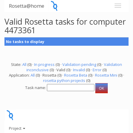
Rosetta@home
Valid Rosetta tasks for computer
4473361
No tasks to display
State:
All
(0) ·
In progress
(0) ·
Validation pending
(0) ·
Validation
inconclusive
(0) · Valid (0) ·
Invalid
(0) ·
Error
(0)
Application:
All
(0) · Rosetta (0) ·
Rosetta Beta
(0) ·
Rosetta Mini
(0) ·
rosetta python projects
(0)
Task name:
Project