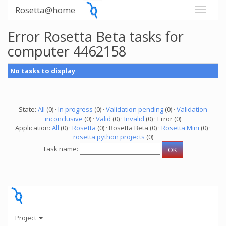
Rosetta@home
Error Rosetta Beta tasks for
computer 4462158
No tasks to display
State:
All
(0) ·
In progress
(0) ·
Validation pending
(0) ·
Validation
inconclusive
(0) ·
Valid
(0) ·
Invalid
(0) · Error (0)
Application:
All
(0) ·
Rosetta
(0) · Rosetta Beta (0) ·
Rosetta Mini
(0) ·
rosetta python projects
(0)
Task name:
Project