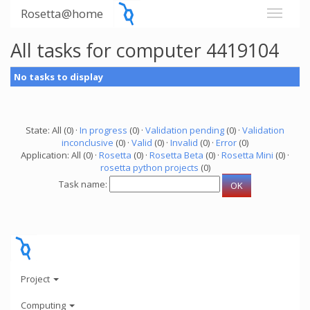
Rosetta@home
All tasks for computer 4419104
No tasks to display
State: All (0) ·
In progress
(0) ·
Validation pending
(0) ·
Validation
inconclusive
(0) ·
Valid
(0) ·
Invalid
(0) ·
Error
(0)
Application: All (0) ·
Rosetta
(0) ·
Rosetta Beta
(0) ·
Rosetta Mini
(0) ·
rosetta python projects
(0)
Task name:
Project
Computing