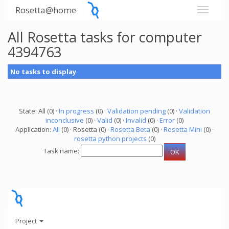
Rosetta@home
All Rosetta tasks for computer
4394763
No tasks to display
State: All (0) ·
In progress
(0) ·
Validation pending
(0) ·
Validation
inconclusive
(0) ·
Valid
(0) ·
Invalid
(0) ·
Error
(0)
Application:
All
(0) · Rosetta (0) ·
Rosetta Beta
(0) ·
Rosetta Mini
(0) ·
rosetta python projects
(0)
Task name:
Project