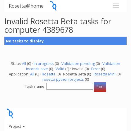
Rosetta@home
Invalid Rosetta Beta tasks for
computer 4389678
No tasks to display
State:
All
(0) ·
In progress
(0) ·
Validation pending
(0) ·
Validation
inconclusive
(0) ·
Valid
(0) · Invalid (0) ·
Error
(0)
Application:
All
(0) ·
Rosetta
(0) · Rosetta Beta (0) ·
Rosetta Mini
(0) ·
rosetta python projects
(0)
Task name:
Project