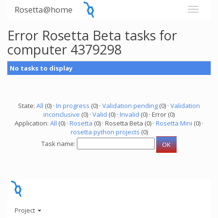
Rosetta@home
Error Rosetta Beta tasks for
computer 4379298
No tasks to display
State:
All
(0) ·
In progress
(0) ·
Validation pending
(0) ·
Validation
inconclusive
(0) ·
Valid
(0) ·
Invalid
(0) · Error (0)
Application:
All
(0) ·
Rosetta
(0) · Rosetta Beta (0) ·
Rosetta Mini
(0) ·
rosetta python projects
(0)
Task name:
Project