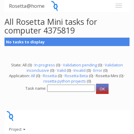
Rosetta@home
All Rosetta Mini tasks for
computer 4375819
No tasks to display
State: All (0) ·
In progress
(0) ·
Validation pending
(0) ·
Validation
inconclusive
(0) ·
Valid
(0) ·
Invalid
(0) ·
Error
(0)
Application:
All
(0) ·
Rosetta
(0) ·
Rosetta Beta
(0) · Rosetta Mini (0) ·
rosetta python projects
(0)
Task name:
Project