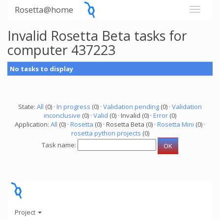
Rosetta@home
Invalid Rosetta Beta tasks for
computer 437223
No tasks to display
State:
All
(0) ·
In progress
(0) ·
Validation pending
(0) ·
Validation
inconclusive
(0) ·
Valid
(0) · Invalid (0) ·
Error
(0)
Application:
All
(0) ·
Rosetta
(0) · Rosetta Beta (0) ·
Rosetta Mini
(0) ·
rosetta python projects
(0)
Task name:
Project