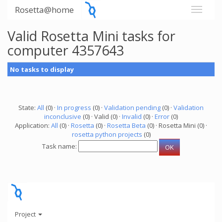
Rosetta@home
Valid Rosetta Mini tasks for
computer 4357643
No tasks to display
State:
All
(0) ·
In progress
(0) ·
Validation pending
(0) ·
Validation
inconclusive
(0) · Valid (0) ·
Invalid
(0) ·
Error
(0)
Application:
All
(0) ·
Rosetta
(0) ·
Rosetta Beta
(0) · Rosetta Mini (0) ·
rosetta python projects
(0)
Task name:
Project