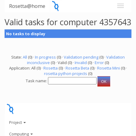
Rosetta@home
Valid tasks for computer 4357643
No tasks to display
State:
All
(0) ·
In progress
(0) ·
Validation pending
(0) ·
Validation
inconclusive
(0) · Valid (0) ·
Invalid
(0) ·
Error
(0)
Application: All (0) ·
Rosetta
(0) ·
Rosetta Beta
(0) ·
Rosetta Mini
(0) ·
rosetta python projects
(0)
Task name:
Project
Computing