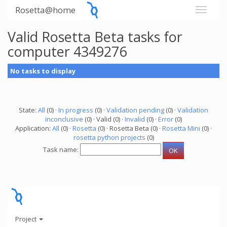
Rosetta@home
Valid Rosetta Beta tasks for
computer 4349276
No tasks to display
State:
All
(0) ·
In progress
(0) ·
Validation pending
(0) ·
Validation
inconclusive
(0) · Valid (0) ·
Invalid
(0) ·
Error
(0)
Application:
All
(0) ·
Rosetta
(0) · Rosetta Beta (0) ·
Rosetta Mini
(0) ·
rosetta python projects
(0)
Task name:
Project