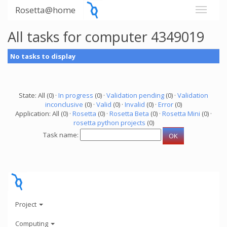
Rosetta@home
All tasks for computer 4349019
No tasks to display
State: All (0) ·
In progress
(0) ·
Validation pending
(0) ·
Validation
inconclusive
(0) ·
Valid
(0) ·
Invalid
(0) ·
Error
(0)
Application: All (0) ·
Rosetta
(0) ·
Rosetta Beta
(0) ·
Rosetta Mini
(0) ·
rosetta python projects
(0)
Task name:
Project
Computing