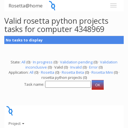
Rosetta@home
Valid rosetta python projects
tasks for computer 4348969
No tasks to display
State:
All
(0) ·
In progress
(0) ·
Validation pending
(0) ·
Validation
inconclusive
(0) · Valid (0) ·
Invalid
(0) ·
Error
(0)
Application:
All
(0) ·
Rosetta
(0) ·
Rosetta Beta
(0) ·
Rosetta Mini
(0) ·
rosetta python projects (0)
Task name:
Project