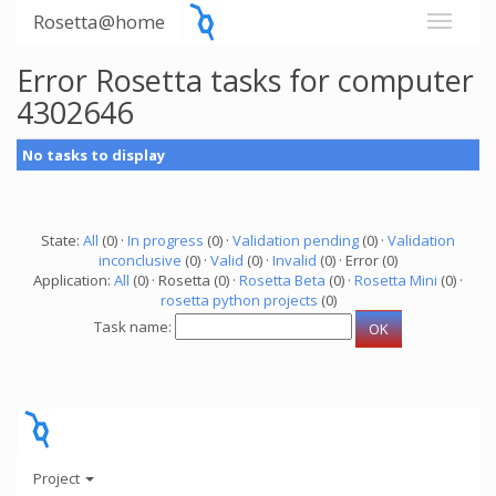
Rosetta@home
Error Rosetta tasks for computer
4302646
No tasks to display
State:
All
(0) ·
In progress
(0) ·
Validation pending
(0) ·
Validation
inconclusive
(0) ·
Valid
(0) ·
Invalid
(0) · Error (0)
Application:
All
(0) · Rosetta (0) ·
Rosetta Beta
(0) ·
Rosetta Mini
(0) ·
rosetta python projects
(0)
Task name:
Project