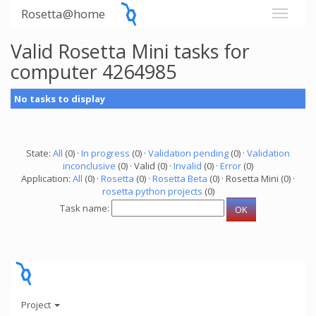
Rosetta@home
Valid Rosetta Mini tasks for
computer 4264985
No tasks to display
State:
All
(0) ·
In progress
(0) ·
Validation pending
(0) ·
Validation
inconclusive
(0) · Valid (0) ·
Invalid
(0) ·
Error
(0)
Application:
All
(0) ·
Rosetta
(0) ·
Rosetta Beta
(0) · Rosetta Mini (0) ·
rosetta python projects
(0)
Task name:
Project