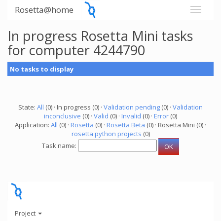
Rosetta@home
In progress Rosetta Mini tasks
for computer 4244790
No tasks to display
State:
All
(0) · In progress (0) ·
Validation pending
(0) ·
Validation
inconclusive
(0) ·
Valid
(0) ·
Invalid
(0) ·
Error
(0)
Application:
All
(0) ·
Rosetta
(0) ·
Rosetta Beta
(0) · Rosetta Mini (0) ·
rosetta python projects
(0)
Task name:
Project