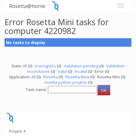
Rosetta@home
Error Rosetta Mini tasks for
computer 4220982
No tasks to display
State:
All
(0) ·
In progress
(0) ·
Validation pending
(0) ·
Validation
inconclusive
(0) ·
Valid
(0) ·
Invalid
(0) · Error (0)
Application:
All
(0) ·
Rosetta
(0) ·
Rosetta Beta
(0) · Rosetta Mini (0) ·
rosetta python projects
(0)
Task name:
Project