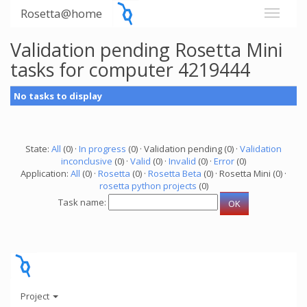
Rosetta@home
Validation pending Rosetta Mini
tasks for computer 4219444
No tasks to display
State:
All
(0) ·
In progress
(0) · Validation pending (0) ·
Validation
inconclusive
(0) ·
Valid
(0) ·
Invalid
(0) ·
Error
(0)
Application:
All
(0) ·
Rosetta
(0) ·
Rosetta Beta
(0) · Rosetta Mini (0) ·
rosetta python projects
(0)
Task name:
Project