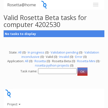
Rosetta@home
Valid Rosetta Beta tasks for
computer 4202530
No tasks to display
State:
All
(0) ·
In progress
(0) ·
Validation pending
(0) ·
Validation
inconclusive
(0) · Valid (0) ·
Invalid
(0) ·
Error
(0)
Application:
All
(0) ·
Rosetta
(0) · Rosetta Beta (0) ·
Rosetta Mini
(0) ·
rosetta python projects
(0)
Task name:
Project