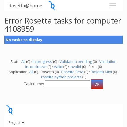
Rosetta@home
Error Rosetta tasks for computer
4108959
No tasks to display
State:
All
(0) ·
In progress
(0) ·
Validation pending
(0) ·
Validation
inconclusive
(0) ·
Valid
(0) ·
Invalid
(0) · Error (0)
Application:
All
(0) · Rosetta (0) ·
Rosetta Beta
(0) ·
Rosetta Mini
(0) ·
rosetta python projects
(0)
Task name:
Project