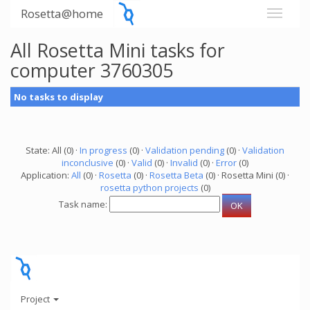
Rosetta@home
All Rosetta Mini tasks for
computer 3760305
No tasks to display
State: All (0) ·
In progress
(0) ·
Validation pending
(0) ·
Validation
inconclusive
(0) ·
Valid
(0) ·
Invalid
(0) ·
Error
(0)
Application:
All
(0) ·
Rosetta
(0) ·
Rosetta Beta
(0) · Rosetta Mini (0) ·
rosetta python projects
(0)
Task name:
Project