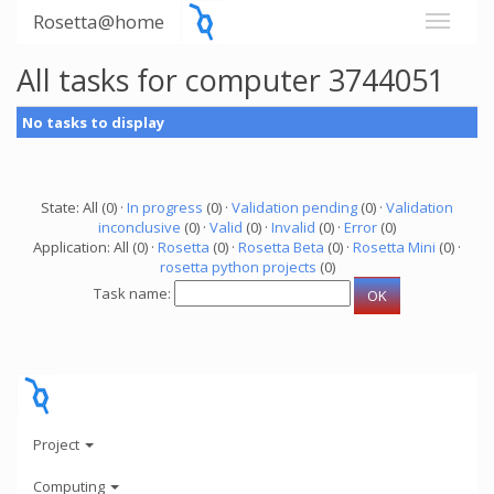
Rosetta@home
All tasks for computer 3744051
No tasks to display
State: All (0) ·
In progress
(0) ·
Validation pending
(0) ·
Validation
inconclusive
(0) ·
Valid
(0) ·
Invalid
(0) ·
Error
(0)
Application: All (0) ·
Rosetta
(0) ·
Rosetta Beta
(0) ·
Rosetta Mini
(0) ·
rosetta python projects
(0)
Task name:
Project
Computing