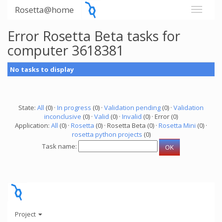
Rosetta@home
Error Rosetta Beta tasks for
computer 3618381
No tasks to display
State:
All
(0) ·
In progress
(0) ·
Validation pending
(0) ·
Validation
inconclusive
(0) ·
Valid
(0) ·
Invalid
(0) · Error (0)
Application:
All
(0) ·
Rosetta
(0) · Rosetta Beta (0) ·
Rosetta Mini
(0) ·
rosetta python projects
(0)
Task name:
Project