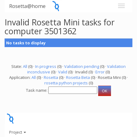
Rosetta@home
Invalid Rosetta Mini tasks for
computer 3501362
No tasks to display
State:
All
(0) ·
In progress
(0) ·
Validation pending
(0) ·
Validation
inconclusive
(0) ·
Valid
(0) · Invalid (0) ·
Error
(0)
Application:
All
(0) ·
Rosetta
(0) ·
Rosetta Beta
(0) · Rosetta Mini (0) ·
rosetta python projects
(0)
Task name:
Project