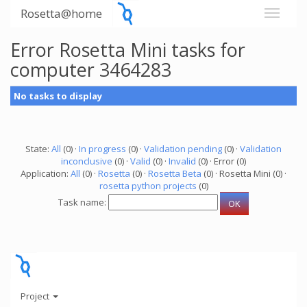
Rosetta@home
Error Rosetta Mini tasks for
computer 3464283
No tasks to display
State:
All
(0) ·
In progress
(0) ·
Validation pending
(0) ·
Validation
inconclusive
(0) ·
Valid
(0) ·
Invalid
(0) · Error (0)
Application:
All
(0) ·
Rosetta
(0) ·
Rosetta Beta
(0) · Rosetta Mini (0) ·
rosetta python projects
(0)
Task name:
Project