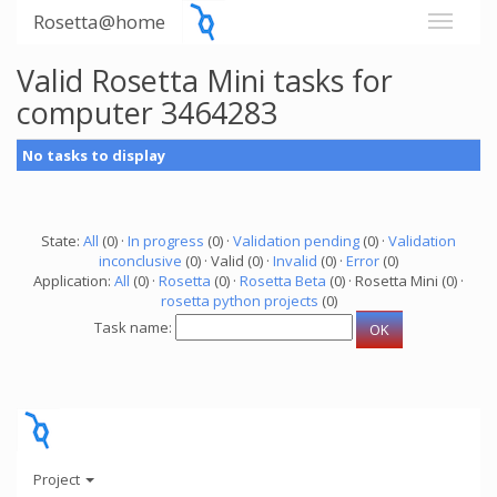
Rosetta@home
Valid Rosetta Mini tasks for
computer 3464283
No tasks to display
State:
All
(0) ·
In progress
(0) ·
Validation pending
(0) ·
Validation
inconclusive
(0) · Valid (0) ·
Invalid
(0) ·
Error
(0)
Application:
All
(0) ·
Rosetta
(0) ·
Rosetta Beta
(0) · Rosetta Mini (0) ·
rosetta python projects
(0)
Task name:
Project