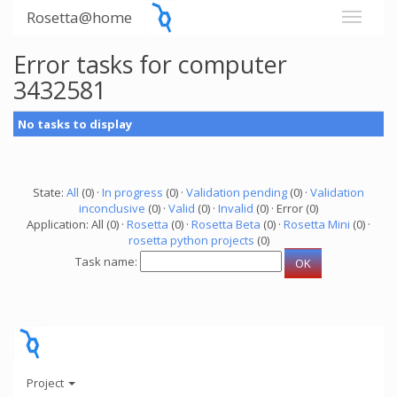
Rosetta@home
Error tasks for computer
3432581
No tasks to display
State:
All
(0) ·
In progress
(0) ·
Validation pending
(0) ·
Validation
inconclusive
(0) ·
Valid
(0) ·
Invalid
(0) · Error (0)
Application: All (0) ·
Rosetta
(0) ·
Rosetta Beta
(0) ·
Rosetta Mini
(0) ·
rosetta python projects
(0)
Task name:
Project