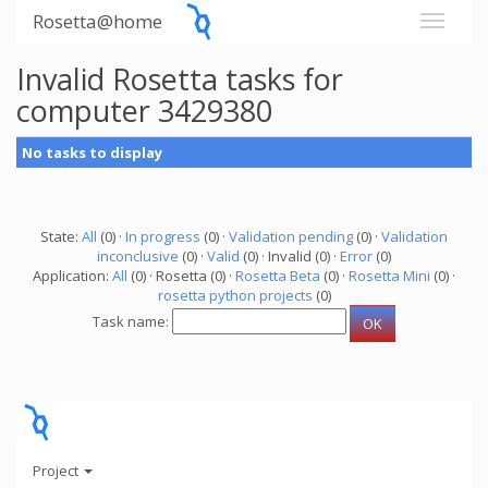
Rosetta@home
Invalid Rosetta tasks for
computer 3429380
No tasks to display
State:
All
(0) ·
In progress
(0) ·
Validation pending
(0) ·
Validation
inconclusive
(0) ·
Valid
(0) · Invalid (0) ·
Error
(0)
Application:
All
(0) · Rosetta (0) ·
Rosetta Beta
(0) ·
Rosetta Mini
(0) ·
rosetta python projects
(0)
Task name:
Project