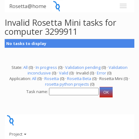
Rosetta@home
Invalid Rosetta Mini tasks for
computer 3299911
No tasks to display
State:
All
(0) ·
In progress
(0) ·
Validation pending
(0) ·
Validation
inconclusive
(0) ·
Valid
(0) · Invalid (0) ·
Error
(0)
Application:
All
(0) ·
Rosetta
(0) ·
Rosetta Beta
(0) · Rosetta Mini (0) ·
rosetta python projects
(0)
Task name:
Project