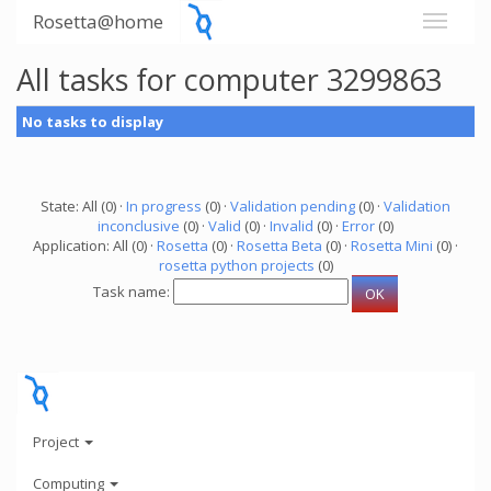
Rosetta@home
All tasks for computer 3299863
No tasks to display
State: All (0) ·
In progress
(0) ·
Validation pending
(0) ·
Validation
inconclusive
(0) ·
Valid
(0) ·
Invalid
(0) ·
Error
(0)
Application: All (0) ·
Rosetta
(0) ·
Rosetta Beta
(0) ·
Rosetta Mini
(0) ·
rosetta python projects
(0)
Task name:
Project
Computing