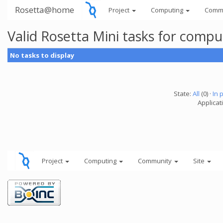
Rosetta@home
Project
Computing
Comm
Valid Rosetta Mini tasks for comp
No tasks to display
State:
All
(0) ·
In 
Applicat
Project
Computing
Community
Site