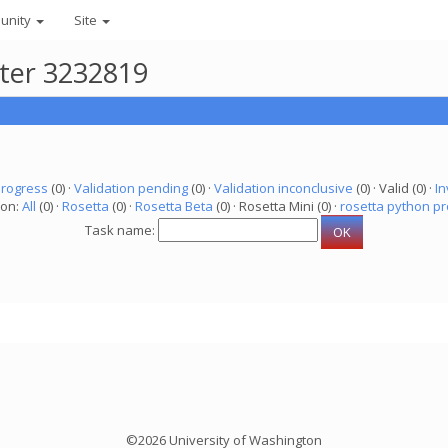
unity
Site
uter 3232819
progress
(0) ·
Validation pending
(0) ·
Validation inconclusive
(0) · Valid (0) ·
In
ion:
All
(0) ·
Rosetta
(0) ·
Rosetta Beta
(0) · Rosetta Mini (0) ·
rosetta python pr
Task name:
©2026 University of Washington