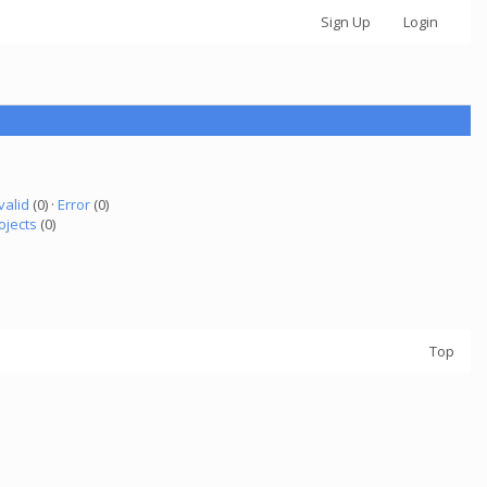
Sign Up
Login
valid
(0) ·
Error
(0)
ojects
(0)
Top