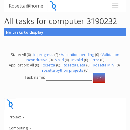
Rosetta@home
All tasks for computer 3190232
No tasks to display
State: All (0) ·
In progress
(0) ·
Validation pending
(0) ·
Validation
inconclusive
(0) ·
Valid
(0) ·
Invalid
(0) ·
Error
(0)
Application: All (0) ·
Rosetta
(0) ·
Rosetta Beta
(0) ·
Rosetta Mini
(0) ·
rosetta python projects
(0)
Task name:
Project
Computing