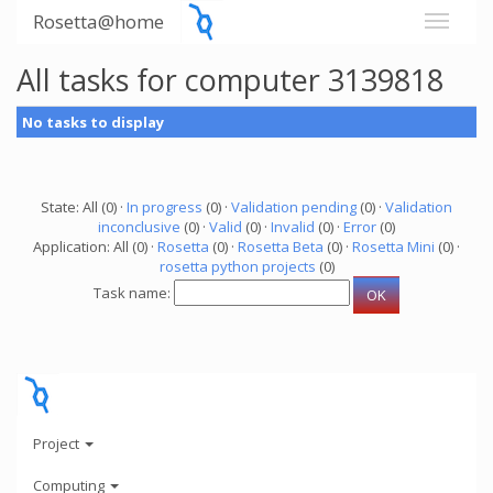
Rosetta@home
All tasks for computer 3139818
No tasks to display
State: All (0) ·
In progress
(0) ·
Validation pending
(0) ·
Validation
inconclusive
(0) ·
Valid
(0) ·
Invalid
(0) ·
Error
(0)
Application: All (0) ·
Rosetta
(0) ·
Rosetta Beta
(0) ·
Rosetta Mini
(0) ·
rosetta python projects
(0)
Task name:
Project
Computing